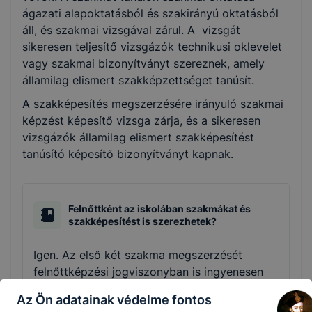
ágazati alapoktatásból és szakirányú oktatásból
áll, és szakmai vizsgával zárul. A vizsgát
sikeresen teljesítő vizsgázók technikusi oklevelet
vagy szakmai bizonyítványt szereznek, amely
államilag elismert szakképzettséget tanúsít.
A szakképesítés megszerzésére irányuló szakmai
képzést képesítő vizsga zárja, és a sikeresen
vizsgázók államilag elismert szakképesítést
tanúsító képesítő bizonyítványt kapnak.
Felnőttként az iskolában szakmákat és
szakképesítést is szerezhetek?
Igen. Az első két szakma megszerzését
felnőttképzési jogviszonyban is ingyenesen
biztosítja az állami szakképző intézmény és
Az Ön adatainak védelme fontos
az együttműködési megállapodással