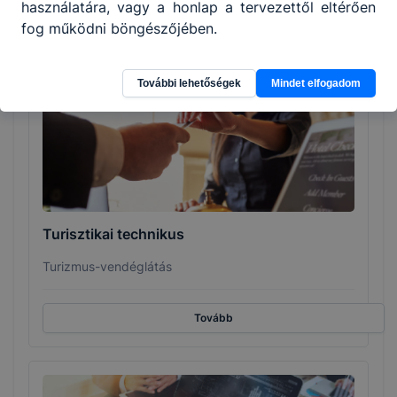
használatára, vagy a honlap a tervezettől eltérően
fog működni böngészőjében.
Tovább
További lehetőségek
Mindet elfogadom
Turisztikai technikus
Turizmus-vendéglátás
Tovább