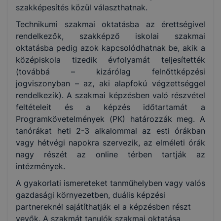
szakképesítés közül választhatnak.
Technikumi szakmai oktatásba az érettségivel
rendelkezők, szakképző iskolai szakmai
oktatásba pedig azok kapcsolódhatnak be, akik a
középiskola tizedik évfolyamát teljesítették
(továbbá – kizárólag felnőttképzési
jogviszonyban – az, aki alapfokú végzettséggel
rendelkezik). A szakmai képzésben való részvétel
feltételeit és a képzés időtartamát a
Programkövetelmények (PK) határozzák meg. A
tanórákat heti 2-3 alkalommal az esti órákban
vagy hétvégi napokra szervezik, az elméleti órák
nagy részét az online térben tartják az
intézmények.
A gyakorlati ismereteket tanműhelyben vagy valós
gazdasági környezetben, duális képzési
partnereknél sajátíthatják el a képzésben részt
vevők. A szakmát tanulók szakmai oktatása