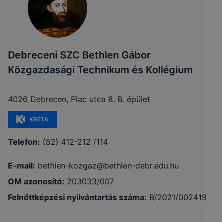
Debreceni SZC Bethlen Gábor
Közgazdasági Technikum és Kollégium
4026 Debrecen, Piac utca 8. B. épület
KRÉTA
Telefon:
(52) 412-212 /114
E-mail:
bethlen-kozgaz@bethlen-debr.edu.hu
OM azonosító:
203033/007
Felnőttképzési nyilvántartás száma:
B/2021/002419