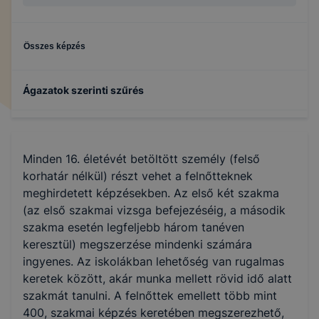
Összes képzés
Ágazatok szerinti szűrés
Gazdálkodás és menedzsment
Minden 16. életévét betöltött személy (felső
Turizmus-vendéglátás
korhatár nélkül) részt vehet a felnőtteknek
meghirdetett képzésekben. Az első két szakma
(az első szakmai vizsga befejezéséig, a második
szakma esetén legfeljebb három tanéven
keresztül) megszerzése mindenki számára
ingyenes. Az iskolákban lehetőség van rugalmas
keretek között, akár munka mellett rövid idő alatt
szakmát tanulni. A felnőttek emellett több mint
400, szakmai képzés keretében megszerezhető,