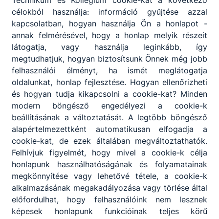
egymástól, igazodva a Képzési és Kimeneteli
célokból használja: információ gyűjtése azzal
Követelményekben, szakképesítés esetén a
kapcsolatban, hogyan használja Ön a honlapot -
Programkövetelményekben meghatározott
annak felmérésével, hogy a honlap melyik részeit
tartalmakhoz és a helyi igényekhez.
látogatja, vagy használja leginkább, így
megtudhatjuk, hogyan biztosítsunk Önnek még jobb
felhasználói élményt, ha ismét meglátogatja
oldalunkat, honlap fejlesztése. Hogyan ellenőrizheti
és hogyan tudja kikapcsolni a cookie-kat? Minden
Szakmák
modern böngésző engedélyezi a cookie-k
beállításának a változtatását. A legtöbb böngésző
alapértelmezettként automatikusan elfogadja a
cookie-kat, de ezek általában megváltoztathatók.
Felhívjuk figyelmét, hogy mivel a cookie-k célja
honlapunk használhatóságának és folyamatainak
megkönnyítése vagy lehetővé tétele, a cookie-k
alkalmazásának megakadályozása vagy törlése által
előfordulhat, hogy felhasználóink nem lesznek
Pénzügyi-számviteli ügyintéző
képesek honlapunk funkcióinak teljes körű
Gazdálkodás és menedzsment