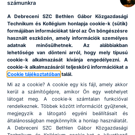
számunkra
rendelkező nem állami szakképző intézmény
annak, aki a szakképzésben ingyenes
A Debreceni SZC Bethlen Gábor Közgazdasági
részvételre jogosult. Ingyenes képzéseinken
Technikum és Kollégium honlapja cookie-k (sütik)
az első képesítő vizsga letételéig
formájában információkat tárol az Ön böngészésre
térítésmentesen tanulhatnak azok, akik még
használt eszközén, amely információk személyes
nem rendelkeznek az új szakképzési
adatnak minősülhetnek. Az alábbiakban
rendszerben szerzett szakképesítéssel
lehetősége van dönteni arról, hogy mely típusú
cookie-k alkalmazását kívánja engedélyezni. A
cookie-k alkalmazásáról teljeskörű információkat a
Cookie tájékoztatóban
talál.
Munka mellett is tudok szakmát vagy
államilag elismert szakképesítést szerezni?
Mi az a cookie? A cookie egy kis fájl, amely akkor
kerül a számítógépre, amikor Ön egy webhelyet
Az iskolák a felnőttek számára mind a
látogat meg. A cookie-k számtalan funkcióval
szakmai oktatást, mind a szakmai képzést
rendelkeznek. Többek között információt gyűjtenek,
rugalmasan, akár munka mellett, rövid idő
megjegyzik a látogató egyéni beállításait és
alatt szervezik meg, gyakran az esti órákban,
általánosságban megkönnyítik a honlap használatát.
akár hétvégén is. Az egyes intézmények
A Debreceni SZC Bethlen Gábor Közgazdasági
képzési programja sokszor ezért is tér el
Technikum és Kollégium cookie-kat a következő